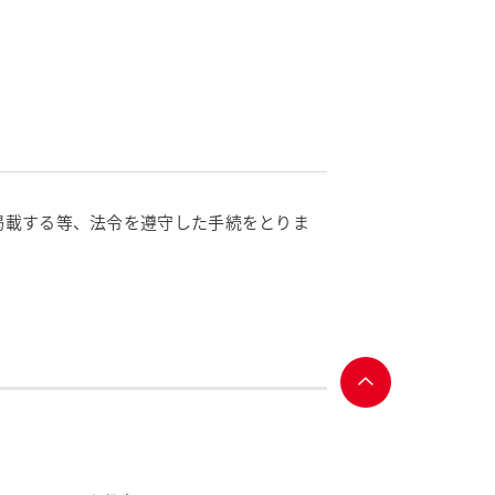
掲載する等、法令を遵守した手続をとりま
ページ
トップ
へ